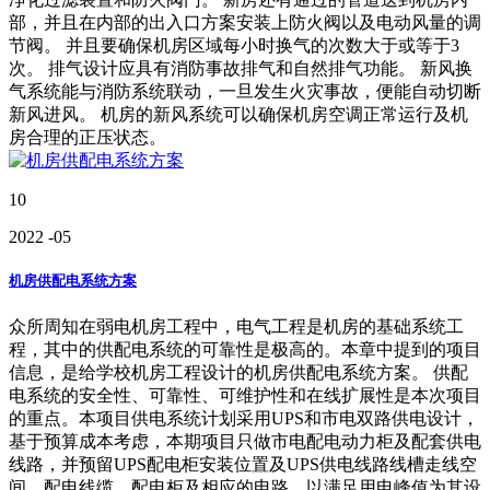
部，并且在内部的出入口方案安装上防火阀以及电动风量的调
节阀。 并且要确保机房区域每小时换气的次数大于或等于3
次。 排气设计应具有消防事故排气和自然排气功能。 新风换
气系统能与消防系统联动，一旦发生火灾事故，便能自动切断
新风进风。 机房的新风系统可以确保机房空调正常运行及机
房合理的正压状态。
10
2022
-05
机房供配电系统方案
众所周知在弱电机房工程中，电气工程是机房的基础系统工
程，其中的供配电系统的可靠性是极高的。本章中提到的项目
信息，是给学校机房工程设计的机房供配电系统方案。 供配
电系统的安全性、可靠性、可维护性和在线扩展性是本次项目
的重点。本项目供电系统计划采用UPS和市电双路供电设计，
基于预算成本考虑，本期项目只做市电配电动力柜及配套供电
线路，并预留UPS配电柜安装位置及UPS供电线路线槽走线空
间。配电线缆、配电柜及相应的电路，以满足用电峰值为其设