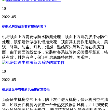
10
2022
-05
弱电机房装修主要有哪些内容？
机房顶面上方需要做防水防潮处理，顶面下方刷乳胶漆做防尘
处理，顶部建议做微孔铝扣天花，顶面其主要作用是防火、美
观、降噪、防尘。灯具、烟感、温感探头等均安装在机房顶
面，由于顶面管线繁多，安装时各系统管路必须横平竖直，错
落有致，排列有序，保证机房底部整体性、美观性。
10
2022
-05
机房建设中布署新风系统的重要性
为保证主机房空气正压，防止灰尘进入机房，保证机房空气清
新，所以要在机房内设置一台全热交换器新风机，并且加安装
净化过滤装置和防火阀门。 新房还有通过的管道送到机房内