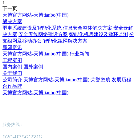
1
下一页
天博官方网站-天博tianbo(中国)
解决方案
弱电系统建设及智能化系统
信息安全整体解决方案
安全云解
决方案
安全无线网络建设方案
智能化机房建设及动环监测
分
支组网及移动办公
智能化组网解决方案
新闻资讯
天博官方网站-天博tianbo(中国)
行业新闻
工程案例
国内案例
国外案例
关于我们
公司简介
天博官方网站-天博tianbo(中国)
荣誉资质
发展历程
合作品牌
天博官方网站-天博tianbo(中国)
天博官方网站-天博tianbo(中国)
服务热线：
020-87566596