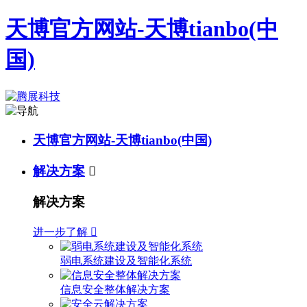
天博官方网站-天博tianbo(中
国)
天博官方网站-天博tianbo(中国)
解决方案

解决方案
进一步了解

弱电系统建设及智能化系统
信息安全整体解决方案