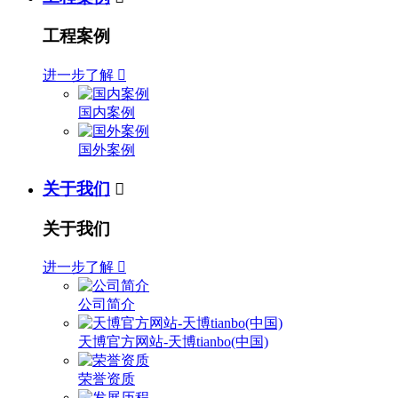
工程案例
进一步了解

国内案例
国外案例
关于我们

关于我们
进一步了解

公司简介
天博官方网站-天博tianbo(中国)
荣誉资质